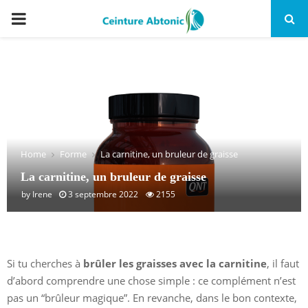
PRIMARY
MENU
Home
Forme
La carnitine, un bruleur de graisse
La carnitine, un bruleur de graisse
by
Irene
3 septembre 2022
2155
Si tu cherches à
brûler les graisses avec la carnitine
, il faut
d’abord comprendre une chose simple : ce complément n’est
pas un “brûleur magique”. En revanche, dans le bon contexte,