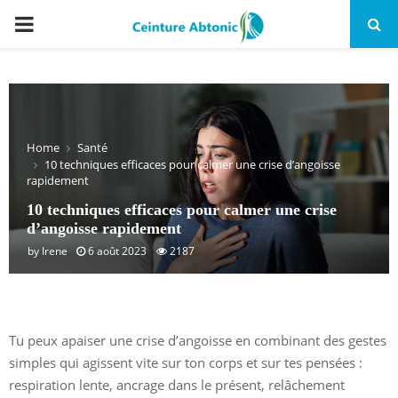
PRIMARY
MENU
Home
Santé
10 techniques efficaces pour calmer une crise d’angoisse
rapidement
10 techniques efficaces pour calmer une crise
d’angoisse rapidement
by
Irene
6 août 2023
2187
Tu peux apaiser une crise d’angoisse en combinant des gestes
simples qui agissent vite sur ton corps et sur tes pensées :
respiration lente, ancrage dans le présent, relâchement