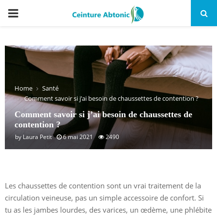
PRIMARY
MENU
Home
Santé
Comment savoir si j’ai besoin de chaussettes de contention ?
Comment savoir si j’ai besoin de chaussettes de
contention ?
by
Laura Petit
6 mai 2021
2490
Les chaussettes de contention sont un vrai traitement de la
circulation veineuse, pas un simple accessoire de confort. Si
tu as les jambes lourdes, des varices, un œdème, une phlébite